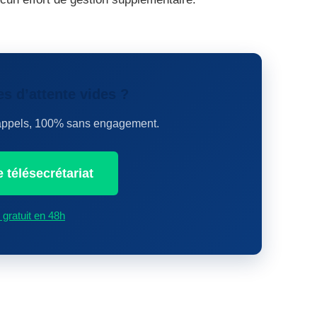
es d’attente vides ?
d’appels, 100% sans engagement.
 télésecrétariat
gratuit en 48h